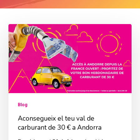
Aconsegueix
el
teu
val
de
carburant
de
30
Blog
€
Aconsegueix el teu val de
a
carburant de 30 € a Andorra
Andorra