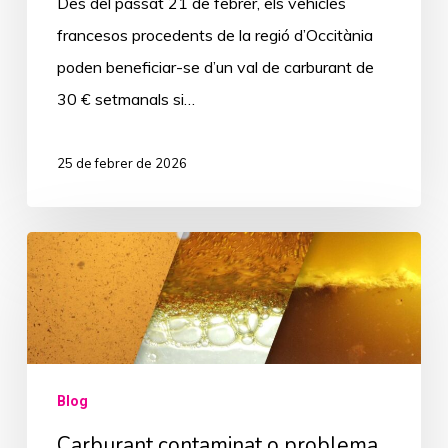
Des del passat 21 de febrer, els vehicles
francesos procedents de la regió d’Occitània
poden beneficiar-se d’un val de carburant de
30 € setmanals si…
25 de febrer de 2026
Carburant
contaminat
o
problema
de
Blog
condensació?
Carburant contaminat o problema