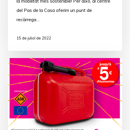
la mobilitat més sostenible! Per això, al centre
del Pas de la Casa oferim un punt de
recàrrega…
15 de juliol de 2022
Estalvia
encara
més
amb
Gasopas!