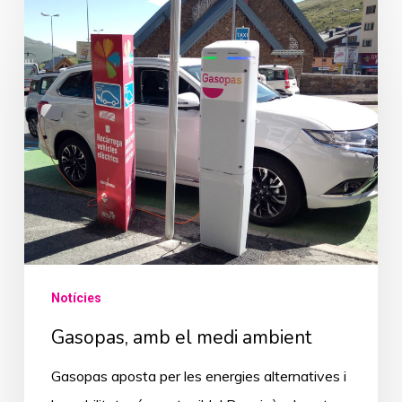
Gasopas,
amb
el
medi
ambient
Notícies
Gasopas, amb el medi ambient
Gasopas aposta per les energies alternatives i