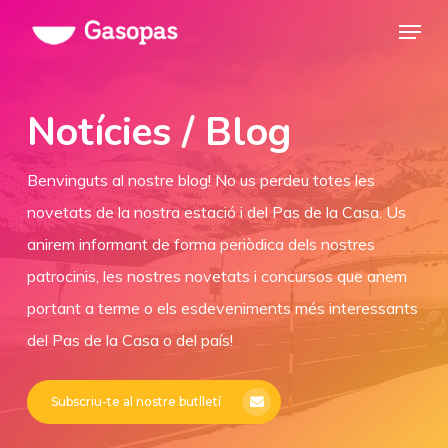
Skip
Menu
to
Close
main
Menu
content
Notícies / Blog
Benvinguts al nostre blog! No us perdeu totes les
novetats de la nostra estació i del Pas de la Casa. Us
anirem informant de forma periòdica dels nostres
patrocinis, les nostres novetats i concursos que anem
portant a terme o els esdeveniments més interessants
del Pas de la Casa o del país!
Subscriu-te al nostre butlletí