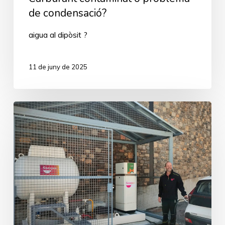
de condensació?
aigua al dipòsit ?
11 de juny de 2025
Primera
estació
d’Andorra
en
disposar
de
carburant
GLP