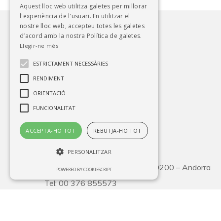
Aquest lloc web utilitza galetes per millorar
l'experiència de l'usuari. En utilitzar el
nostre lloc web, accepteu totes les galetes
d’acord amb la nostra Política de galetes.
Llegir-ne més
ESTRICTAMENT NECESSÀRIES
RENDIMENT
ORIENTACIÓ
FUNCIONALITAT
Facebook
Instagram
Correu electrònic
Google
ACCEPTA-HO TOT
REBUTJA-HO TOT
Estació de servei:
PERSONALITZAR
CG2 Km31, Pas de la Casa – AD200 – Andorra
POWERED BY COOKIESCRIPT
Tel: 00 376 855573
Estrictament necessàries
Rendiment
Oficines:
Orientació
Funcionalitat
C/René Baulard, 4, Baixos