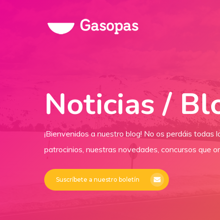
Skip
to
main
content
Noticias / Bl
¡Bienvenidos a nuestro blog! No os perdáis todas 
patrocinios, nuestras novedades, concursos que or
Suscríbete a nuestro boletín