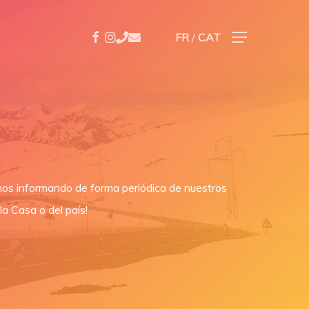
Facebook
Instagram
Phone
Email
FR
/
CAT
Menu
emos informando de forma periódica de nuestros
a Casa o del país!