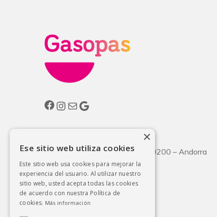
Facebook
Instagram
Correo electrónico
Google
×
Gasolinera:
Ese sitio web utiliza cookies
CG2 Km31, Pas de la Casa – AD200 – Andorra
Este sitio web usa cookies para mejorar la
Tel: 00 376 855573
experiencia del usuario. Al utilizar nuestro
Oficinas:
sitio web, usted acepta todas las cookies
de acuerdo con nuestra Política de
C/René Baulard, 4, Baixos
cookies.
Más información
AD200 – Encamp